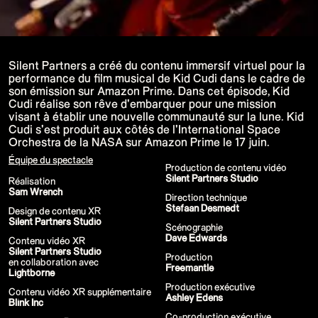
P!NK - Summer Carnival
Google I/O Pre Show Dan Deacon
Performance
Lil Nas X - Festival Tour
Kids' Choice Awards - Nickelodeon
David Guetta & Bebe Rexha
Silent Partners a créé du contenu immersif virtuel pour la
Valorant Champions - Riot Games 2022
performance du film musical de Kid Cudi dans le cadre de
Eminem & Snoop Dogg - Video Music
son émission sur Amazon Prime. Dans cet épisode, Kid
Awards Performance
Cudi réalise son rêve d'embarquer pour une mission
Star Guardians by Porter Robinson
Wild Rift - Icons Global
visant à établir une nouvelle communauté sur la lune. Kid
Google I/O Pre-Show - Mija
Cudi s'est produit aux côtés de l'International Space
Performance
Orchestra de la NASA sur Amazon Prime le 17 juin.
Camila Cabello - TikTok LIVE "Familia:
Welcome to the Family"
Équipe du spectacle
Production de contenu vidéo
Annie, The Musical
Silent Partners Studio
Eat Me (or try not to)
Réalisation
Valorant Champions - Riot Games 2021
Sam Wrench
Direction technique
38e MTV Video Music Awards
Stefaan Desmedt
Ex-vitamins
Design de contenu XR
Kid Cudi - XR Amazon Prime show
Silent Partners Studio
Scénographie
Kid Koala
Dave Edwards
Contenu vidéo XR
Taylor Swift - Grammys
Silent Partners Studio
Silk Sonic
Production
en collaboration avec
Cardi B - Grammys
Freemantle
Lightborne
29e MTV Movie & TV Awards
Sia
Production exécutive
Contenu vidéo XR supplémentaire
Katy Perry - T Mall Double 11 Gala
Ashley Edens
Blink Inc
Beauty & Fragrance - Kim Kardashian
Co-production exécutive
Billie Eilish - Where Do We Go? The Live