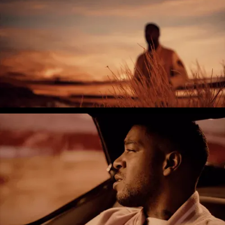
Muse - Simulation Theory World Tour
Kelly Clarkson - Meaning of Life Tour
Taylor Swift - reputation Stadium Tour
Usher - RNB Fridays Live
Cher - Here We Go Again Tour
Bruno Mars - Nio Day Live
P!NK - Beautiful Trauma World Tour
Première mondiale de l'Audi e-tron