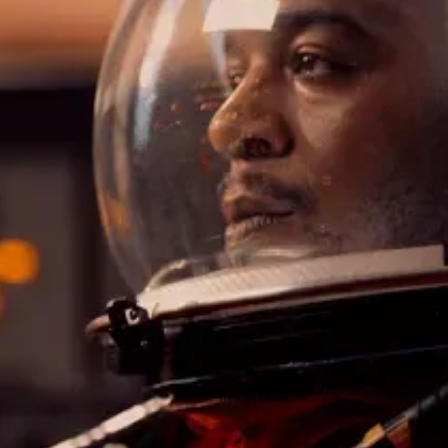
15e CMA Country Christmas
UFC Noche
La-Haine
Katy Perry Toyota AFL
Katy Perry VMA's
Valorant Champions - Riot Games 2024
J Balvin Coachella & European Tour
Google I/O Pre-Show - Marc Rebillet
Performance
Justin Timberlake - Forget Tomorrow
Tour
No Doubt
Shakira - TSX Times Square
Shakira - The Tonight Show
Google I/O Show Introduction - AI
Image-to-Music Experiment
Grand Prix de F1 Las Vegas Cérémonie
d'ouverture
Pointe-à-Callière Museum - St.
Lawrence River, Echoes from the
Shores
CMA - Country Christmas
57e CMA Awards
Hip-Hop's 50th Anniversary - MTV
VMAs Performance
Shakira - MTV VMAs Performance
Lil Wayne - MTV VMAs Performance
39e MTV Video Music Awards
Karol G
Harry Styles Stadium Tour