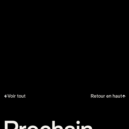
Muse - Simulation Theory World Tour
Kelly Clarkson - Meaning of Life Tour
Taylor Swift - reputation Stadium Tour
Usher - RNB Fridays Live
Cher - Here We Go Again Tour
Bruno Mars - Nio Day Live
P!NK - Beautiful Trauma World Tour
Première mondiale de l'Audi e-tron
Voir tout
Retour en haut
Prochain