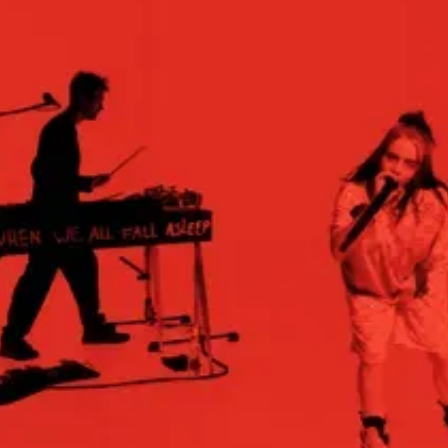
15e CMA Country Christmas
UFC Noche
La-Haine
Katy Perry Toyota AFL
Katy Perry VMA's
Valorant Champions - Riot Games 2024
J Balvin Coachella & European Tour
Google I/O Pre-Show - Marc Rebillet
Performance
Justin Timberlake - Forget Tomorrow
Tour
No Doubt
Shakira - TSX Times Square
Shakira - The Tonight Show
Google I/O Show Introduction - AI
Image-to-Music Experiment
Grand Prix de F1 Las Vegas Cérémonie
d'ouverture
Pointe-à-Callière Museum - St.
Lawrence River, Echoes from the
Shores
CMA - Country Christmas
57e CMA Awards
Hip-Hop's 50th Anniversary - MTV
VMAs Performance
Shakira - MTV VMAs Performance
Lil Wayne - MTV VMAs Performance
39e MTV Video Music Awards
Karol G
Harry Styles Stadium Tour