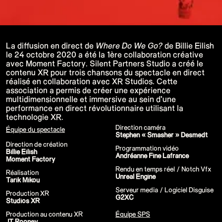
P!NK - Summer Carnival
Google I/O Pre Show Dan Deacon
Performance
Lil Nas X - Festival Tour
Kids' Choice Awards - Nickelodeon
David Guetta & Bebe Rexha
La diffusion en direct de
Where Do We Go?
de Billie Eilish
Valorant Champions - Riot Games 2022
le 24 octobre 2020 a été la 1ère collaboration créative
Eminem & Snoop Dogg - Video Music
avec Moment Factory. Silent Partners Studio a créé le
Awards Performance
contenu XR pour trois chansons du spectacle en direct
Star Guardians by Porter Robinson
Wild Rift - Icons Global
réalisé en collaboration avec XR Studios. Cette
Google I/O Pre-Show - Mija
association a permis de créer une expérience
Performance
multidimensionnelle et immersive au sein d'une
Camila Cabello - TikTok LIVE "Familia:
performance en direct révolutionnaire utilisant la
Welcome to the Family"
technologie XR.
Annie, The Musical
Eat Me (or try not to)
Direction caméra
Équipe du spectacle
Valorant Champions - Riot Games 2021
Stephen « Smasher » Desmedt
38e MTV Video Music Awards
Direction de création
Ex-vitamins
Programmation vidéo
Billie Eilish
Kid Cudi - XR Amazon Prime show
Andréanne Fine Lafrance
Moment Factory
Kid Koala
Rendu en temps réel
/ Notch Vfx
Taylor Swift - Grammys
Réalisation
Unreal Engine
Silk Sonic
Tarik Mikou
Cardi B - Grammys
Serveur media / Logiciel Disguise
29e MTV Movie & TV Awards
Production XR
G2XC
Sia
Studios XR
Katy Perry - T Mall Double 11 Gala
Beauty & Fragrance - Kim Kardashian
Production au contenu XR
Équipe SPS
Billie Eilish - Where Do We Go? The Live
JT Rooney