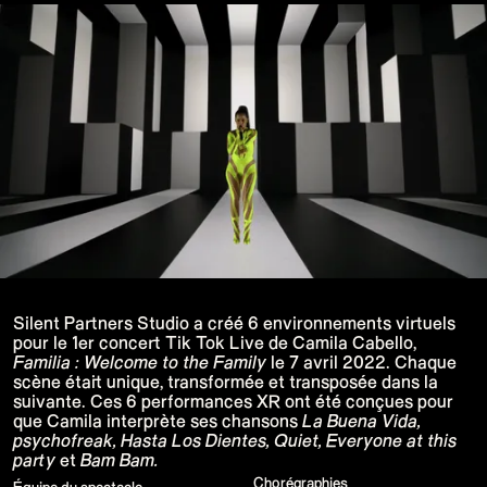
15e CMA Country Christmas
UFC Noche
La-Haine
Katy Perry Toyota AFL
Katy Perry VMA's
Valorant Champions - Riot Games 2024
J Balvin Coachella & European Tour
Google I/O Pre-Show - Marc Rebillet
Performance
Justin Timberlake - Forget Tomorrow
Tour
No Doubt
Shakira - TSX Times Square
Shakira - The Tonight Show
Google I/O Show Introduction - AI
Image-to-Music Experiment
Grand Prix de F1 Las Vegas Cérémonie
d'ouverture
Pointe-à-Callière Museum - St.
Lawrence River, Echoes from the
Silent Partners Studio a créé 6 environnements virtuels
Shores
pour le 1er concert Tik Tok Live de Camila Cabello,
CMA - Country Christmas
Familia : Welcome to the Family
le 7 avril 2022. Chaque
57e CMA Awards
scène était unique, transformée et transposée dans la
Hip-Hop's 50th Anniversary - MTV
suivante. Ces 6 performances XR ont été conçues pour
VMAs Performance
Shakira - MTV VMAs Performance
que Camila interprète ses chansons
La Buena Vida,
Lil Wayne - MTV VMAs Performance
psychofreak, Hasta Los Dientes, Quiet, Everyone at this
39e MTV Video Music Awards
party
et
Bam Bam.
Karol G
Chorégraphies
Harry Styles Stadium Tour
Équipe du spectacle