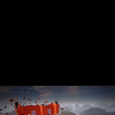
Stream
Miley Cyrus - iHeart Radio Music
Festival
Miley Cyrus - MTV VMAs Performance
DaBaby - 2020 MTV VMAs
Performance
37e MTV Video Music Awards
Black Eyed Peas - XR Performances
Serie
Encore - Drive-in Nights Concert series
Twitch Rivals
J. Balvin - Behind the Colores
Katy Perry - American Idol Finale
Ozuna - Nibiru World Tour
Ships in The Night - Virgin Voyages &
The 7 Fingers
Harry Styles - The Graham Norton
Show & The Jingle Bell Ball
Visible's Red Rocks: Unpaused - VT Pro
Virtual Concerts series new
PY1 - Through the Echoes
PY1 Nights - Eye Wonder
Jolin Tsai - Ugly Beauty Tour
Katy Perry - OnePlus Music Festival
Celine Dion - Imperfections Music Video
Celine Dion - Courage World Tour
The Jonas Brothers - Happiness Begins
Tour
Bernadette de Lourdes - Le spectacle
musical