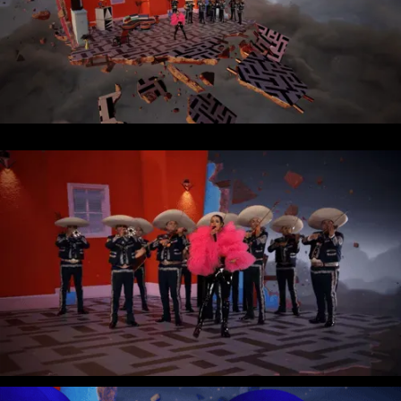
Muse - Simulation Theory World Tour
Kelly Clarkson - Meaning of Life Tour
Taylor Swift - reputation Stadium Tour
Usher - RNB Fridays Live
Cher - Here We Go Again Tour
Bruno Mars - Nio Day Live
P!NK - Beautiful Trauma World Tour
Première mondiale de l'Audi e-tron