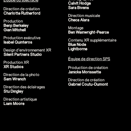
Calvit Hodge
P!NK - Summer Carnival
Sara Bivens
Google I/O Pre Show Dan Deacon
Direction de création
Performance
Charlotte Rutherford
Direction musicale
Lil Nas X - Festival Tour
Checa Alara
Kids' Choice Awards - Nickelodeon
Production
David Guetta & Bebe Rexha
Benji Berkeley
Montage
Valorant Champions - Riot Games 2022
Gian Mitchell
Ben Wainwright-Pearce
Eminem & Snoop Dogg - Video Music
Production exécutive
Awards Performance
Contenu XR supplémentaire
Isabel Quinteros
Star Guardians by Porter Robinson
Blue Node
Wild Rift - Icons Global
Lightborne
Design d'environnement XR
Google I/O Pre-Show - Mija
Silent Partners Studio
Performance
Équipe de direction SPS
Camila Cabello - TikTok LIVE "Familia:
Production XR
Welcome to the Family"
XR Studios
Production de création
Annie, The Musical
Janicke Morissette
Eat Me (or try not to)
Direction de la photo
Valorant Champions - Riot Games 2021
Sam Wrench
Direction de création
38e MTV Video Music Awards
Gabriel Coutu-Dumont
Ex-vitamins
Direction des éclairages
Kid Cudi - XR Amazon Prime show
Stu Dingley
Kid Koala
Direction artistique
Taylor Swift - Grammys
Liam Moore
Silk Sonic
Cardi B - Grammys
29e MTV Movie & TV Awards
Sia
Katy Perry - T Mall Double 11 Gala
Beauty & Fragrance - Kim Kardashian
Billie Eilish - Where Do We Go? The Live