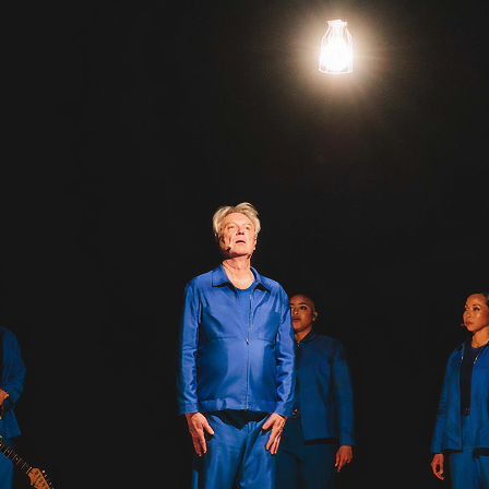
15e CMA Country Christmas
UFC Noche
La-Haine
Katy Perry Toyota AFL
Katy Perry VMA's
Valorant Champions - Riot Games 2024
J Balvin Coachella & European Tour
Google I/O Pre-Show - Marc Rebillet
Performance
Justin Timberlake - Forget Tomorrow
Tour
No Doubt
Shakira - TSX Times Square
Shakira - The Tonight Show
Google I/O Show Introduction - AI
Image-to-Music Experiment
Grand Prix de F1 Las Vegas Cérémonie
d'ouverture
Pointe-à-Callière Museum - St.
Lawrence River, Echoes from the
Shores
CMA - Country Christmas
57e CMA Awards
Hip-Hop's 50th Anniversary - MTV
VMAs Performance
Shakira - MTV VMAs Performance
Lil Wayne - MTV VMAs Performance
39e MTV Video Music Awards
Karol G
Harry Styles Stadium Tour