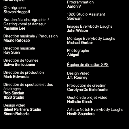
Programmation
Stream
Aaron V
Chorégraphe
Miley Cyrus - iHeart Radio Music
Steven Hoggett
Festival
1826 Studio Assistant
Miley Cyrus - MTV VMAs Performance
Soowan
Soutien à la chorégraphie /
DaBaby - 2020 MTV VMAs
Casting vocal et danseur
Performance
Images Everybody Laughs
Yasmine Lee
37e MTV Video Music Awards
John Wilson
Black Eyed Peas - XR Performances
Direction musicale / Percussion
Montage Everybody Laughs
Serie
Mauro Refosco
Michael Garber
Encore - Drive-in Nights Concert series
Twitch Rivals
Direction musicale
Photographe
J. Balvin - Behind the Colores
Ray Suen
Abigail
Katy Perry - American Idol Finale
Ozuna - Nibiru World Tour
Direction de tournée
Ships in The Night - Virgin Voyages &
Salwa Benloubane
Équipe de direction SPS
The 7 Fingers
Direction de production
Harry Styles - The Graham Norton
Design Vidéo
Mark Edwards
Show & The Jingle Bell Ball
J.T. Rooney
Visible's Red Rocks: Unpaused - VT Pro
Direction de spectacle et des
Production de création
Virtual Concerts series new
éclairages
Carolyne De Bellefeuille
PY1 - Through the Echoes
Rob Sinclair
PY1 Nights - Eye Wonder
1826 Studio
Gestion de projet vidéo
Jolin Tsai - Ugly Beauty Tour
Nathalie Klinck
Katy Perry - OnePlus Music Festival
Design vidéo
Celine Dion - Imperfections Music Video
Silent Partners Studio
Artiste Notch Everybody Laughs
Celine Dion - Courage World Tour
Simon Roberts
Heath Saunders
The Jonas Brothers - Happiness Begins
Tour
Bernadette de Lourdes - Le spectacle
musical