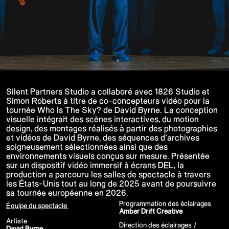
P!NK - Summer Carnival
Google I/O Pre Show Dan Deacon
Performance
Lil Nas X - Festival Tour
Kids' Choice Awards - Nickelodeon
David Guetta & Bebe Rexha
Valorant Champions - Riot Games 2022
Eminem & Snoop Dogg - Video Music
Awards Performance
Star Guardians by Porter Robinson
Wild Rift - Icons Global
Google I/O Pre-Show - Mija
Silent Partners Studio a collaboré avec 1826 Studio et
Performance
Simon Roberts à titre de co-concepteurs vidéo pour la
Camila Cabello - TikTok LIVE "Familia:
tournée Who Is The Sky? de David Byrne. La conception
Welcome to the Family"
visuelle intégrait des scènes interactives, du motion
Annie, The Musical
design, des montages réalisés à partir des photographies
Eat Me (or try not to)
Valorant Champions - Riot Games 2021
et vidéos de David Byrne, des séquences d’archives
38e MTV Video Music Awards
soigneusement sélectionnées ainsi que des
Ex-vitamins
environnements visuels conçus sur mesure. Présentée
Kid Cudi - XR Amazon Prime show
sur un dispositif vidéo immersif à écrans DEL, la
Kid Koala
production a parcouru les salles de spectacle à travers
Taylor Swift - Grammys
Silk Sonic
les États-Unis tout au long de 2025 avant de poursuivre
Cardi B - Grammys
sa tournée européenne en 2026.
29e MTV Movie & TV Awards
Programmation des éclairages
Sia
Équipe du spectacle
Amber Drift Creative
Katy Perry - T Mall Double 11 Gala
Beauty & Fragrance - Kim Kardashian
Artiste
Direction des éclairages /
Billie Eilish - Where Do We Go? The Live
David Byrne