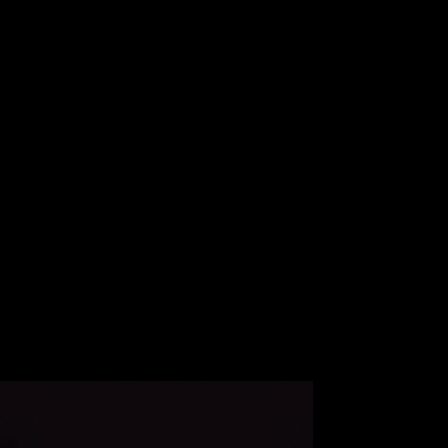
Muse - Simulation Theory World Tour
Kelly Clarkson - Meaning of Life Tour
Taylor Swift - reputation Stadium Tour
Usher - RNB Fridays Live
Cher - Here We Go Again Tour
Bruno Mars - Nio Day Live
P!NK - Beautiful Trauma World Tour
Première mondiale de l'Audi e-tron